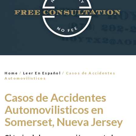
×
TELL US WHAT
HAPPENED
*All fields are required to send form
Home
/
Leer En Español
/
Casos de Accidentes
Automovilisticos
Casos de Accidentes
Automovilisticos en
Somerset, Nueva Jersey